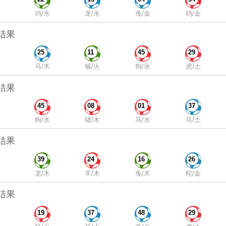
鸡/水
龙/水
兔/金
鸡/金
结果
25
11
45
29
马/木
猴/火
狗/水
虎/土
结果
45
08
01
37
狗/水
猪/木
马/水
马/土
结果
39
24
16
26
龙/木
羊/木
兔/木
蛇/金
结果
19
37
48
29