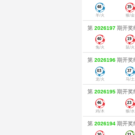
48
35
羊/火
猴/金
第
2026197
期开奖
40
19
兔/火
鼠/火
第
2026196
期开奖
03
37
龙/火
马/土
第
2026195
期开奖
46
23
鸡/木
猴/水
第
2026194
期开奖
30
21