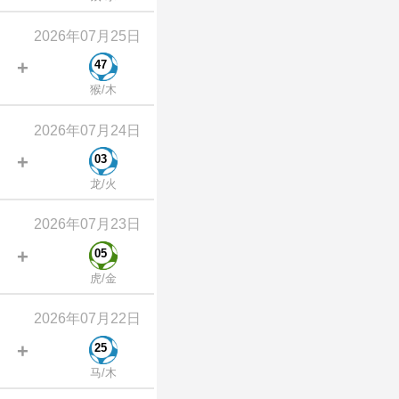
2026年07月25日
+
47
猴/木
2026年07月24日
+
03
龙/火
2026年07月23日
+
05
虎/金
2026年07月22日
+
25
马/木