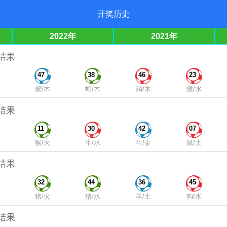
开奖历史
2022年
2021年
结果
47
38
46
23
猴/木
蛇/木
鸡/木
猴/水
结果
11
30
42
07
猴/火
牛/水
牛/金
鼠/土
结果
32
44
36
45
猪/火
猪/水
羊/土
狗/水
结果