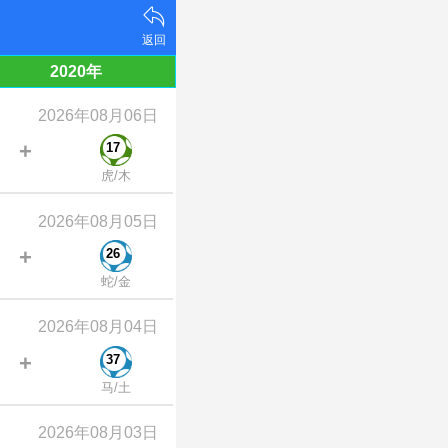
返回
2020年
2026年08月06日
+
17
虎/木
2026年08月05日
+
26
蛇/金
2026年08月04日
+
37
马/土
2026年08月03日