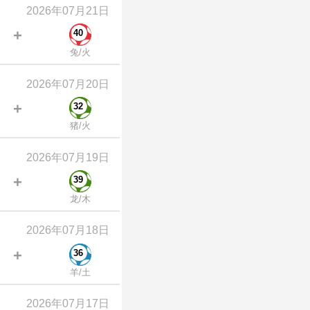
2026年07月21日
+
40
兔/火
2026年07月20日
+
32
猪/火
2026年07月19日
+
39
龙/木
2026年07月18日
+
36
羊/土
2026年07月17日