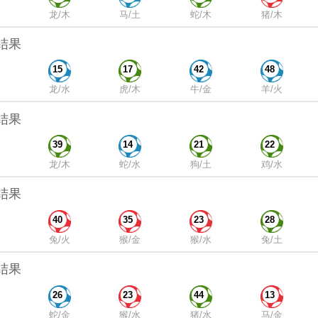
龙/木
马/土
蛇/木
猪/木
结果
15
17
42
48
龙/水
虎/木
牛/金
羊/火
结果
39
14
21
22
龙/木
蛇/水
狗/土
鸡/水
结果
40
35
23
28
兔/火
猴/金
猴/水
兔/土
结果
26
23
44
13
蛇/金
猴/水
猪/水
马/金