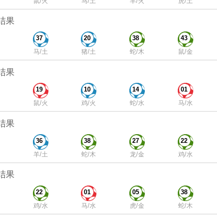
鼠/火
马/土
羊/火
虎/土
结果
37
20
38
43
马/土
猪/土
蛇/木
鼠/金
结果
19
10
14
01
鼠/火
鸡/火
蛇/水
马/水
结果
36
38
27
22
羊/土
蛇/木
龙/金
鸡/水
结果
22
01
05
38
鸡/水
马/水
虎/金
蛇/木