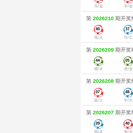
马/金
羊/金
第
2026210
期开奖
40
37
兔/火
马/土
第
2026209
期开奖
44
05
猪/水
虎/金
第
2026208
期开奖
07
48
鼠/土
羊/火
第
2026207
期开奖
09
40
狗/木
兔/火